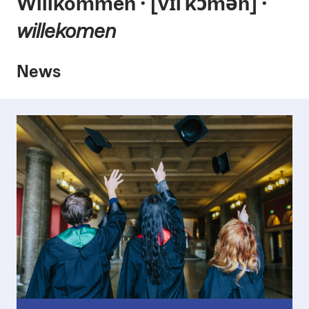
Willkommen ⸱ [vɪlˈkɔmən] ⸱
willekomen
News