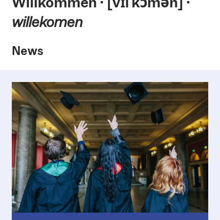
Willkommen ⸱ [vɪlˈkɔmən] ⸱
willekomen
News