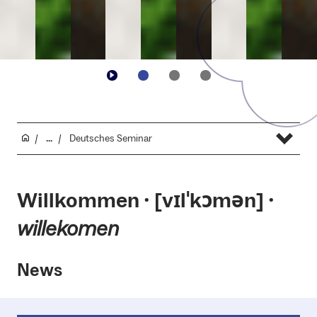
...
Deutsches Seminar
Willkommen ⸱ [vɪlˈkɔmən] ⸱
willekomen
News