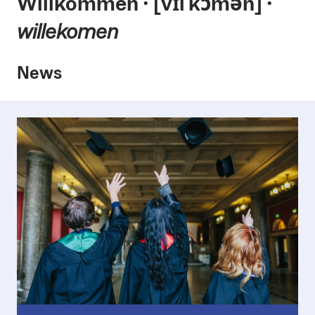
Willkommen ⸱ [vɪlˈkɔmən] ⸱
willekomen
News